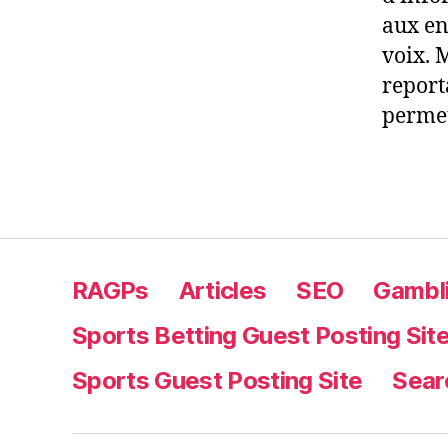
aux en
voix. 
report
permet
RAGPs
Articles
SEO
Gambli
Sports Betting Guest Posting Sit
Sports Guest Posting Site
Sear