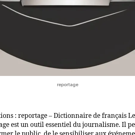
reportage
tions : reportage – Dictionnaire de français L
age est un outil essentiel du journalisme. Il p
rmer le public, de le sensibiliser aux événeme