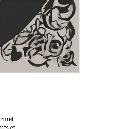
e
ermet
nts et