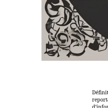
Défini
report
d’info